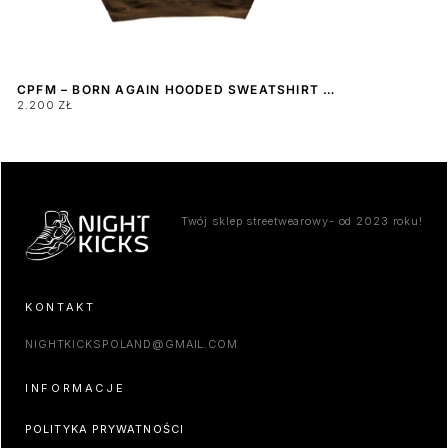
CPFM – BORN AGAIN HOODED SWEATSHIRT BROWN
2.200 ZŁ
Twój sklep streetwearowy- od 2023 roku!
KONTAKT
NIGHTKICKSPOLAND@GMAIL.COM
INFORMACJE
POLITYKA PRYWATNOŚCI