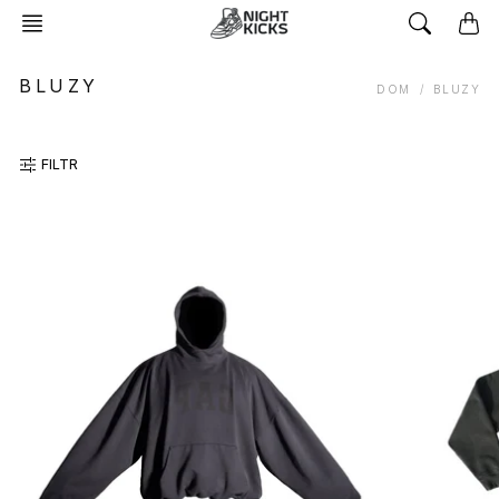
PRZEJDŹ
DO
TREŚCI
BLUZY
DOM
BLUZY
FILTR